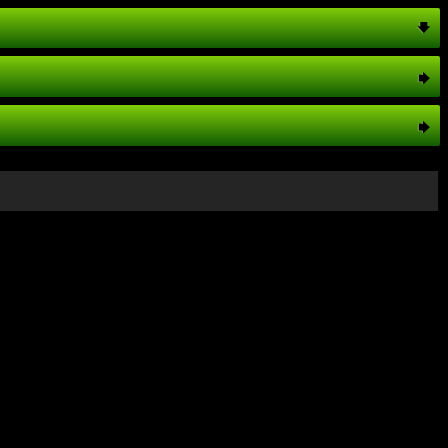
apakah Anda ingin bermain untuk uang bermain atau poker uang asli untuk